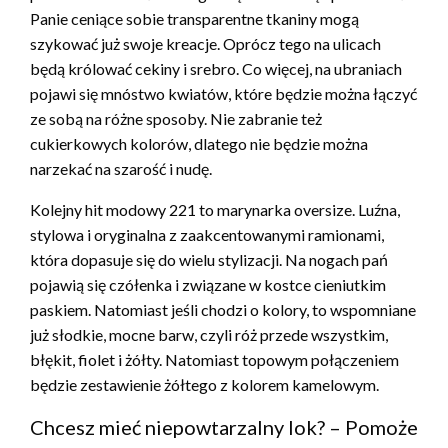
Panie ceniące sobie transparentne tkaniny mogą
szykować już swoje kreacje. Oprócz tego na ulicach
będą królować cekiny i srebro. Co więcej, na ubraniach
pojawi się mnóstwo kwiatów, które będzie można łączyć
ze sobą na różne sposoby. Nie zabranie też
cukierkowych kolorów, dlatego nie będzie można
narzekać na szarość i nudę.
Kolejny hit modowy 221 to marynarka oversize. Luźna,
stylowa i oryginalna z zaakcentowanymi ramionami,
która dopasuje się do wielu stylizacji. Na nogach pań
pojawią się czółenka i związane w kostce cieniutkim
paskiem. Natomiast jeśli chodzi o kolory, to wspomniane
już słodkie, mocne barw, czyli róż przede wszystkim,
błękit, fiolet i żółty. Natomiast topowym połączeniem
będzie zestawienie żółtego z kolorem kamelowym.
Chcesz mieć niepowtarzalny lok? – Pomoże