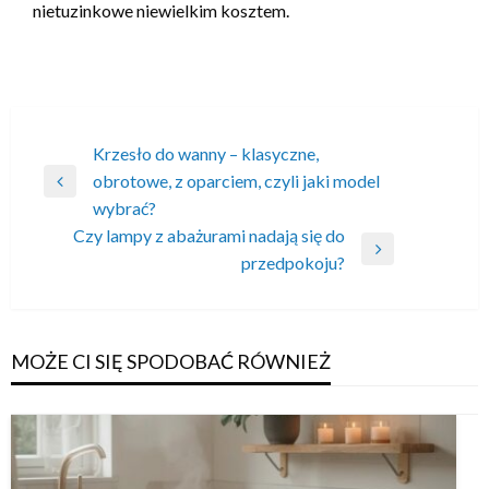
nietuzinkowe niewielkim kosztem.
Nawigacja
Krzesło do wanny – klasyczne,
obrotowe, z oparciem, czyli jaki model
wpisu
Poprzedni
wybrać?
wpis
Czy lampy z abażurami nadają się do
Następny
przedpokoju?
wpis
MOŻE CI SIĘ SPODOBAĆ RÓWNIEŻ