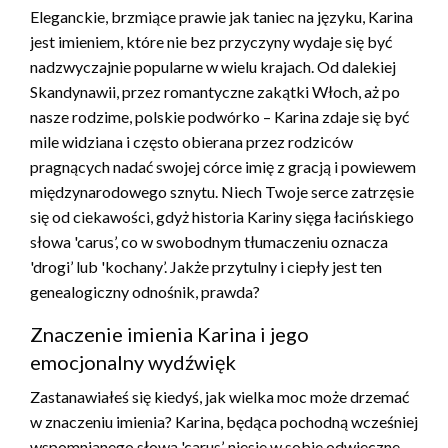
Eleganckie, brzmiące prawie jak taniec na języku, Karina
jest imieniem, które nie bez przyczyny wydaje się być
nadzwyczajnie popularne w wielu krajach. Od dalekiej
Skandynawii, przez romantyczne zakątki Włoch, aż po
nasze rodzime, polskie podwórko – Karina zdaje się być
mile widziana i często obierana przez rodziców
pragnących nadać swojej córce imię z gracją i powiewem
międzynarodowego sznytu. Niech Twoje serce zatrzęsie
się od ciekawości, gdyż historia Kariny sięga łacińskiego
słowa 'carus’, co w swobodnym tłumaczeniu oznacza
'drogi’ lub 'kochany’. Jakże przytulny i ciepły jest ten
genealogiczny odnośnik, prawda?
Znaczenie imienia Karina i jego
emocjonalny wydźwięk
Zastanawiałeś się kiedyś, jak wielka moc może drzemać
w znaczeniu imienia? Karina, będąca pochodną wcześniej
wspomnianego słowa 'carus’, niesie w sobie odwieczne