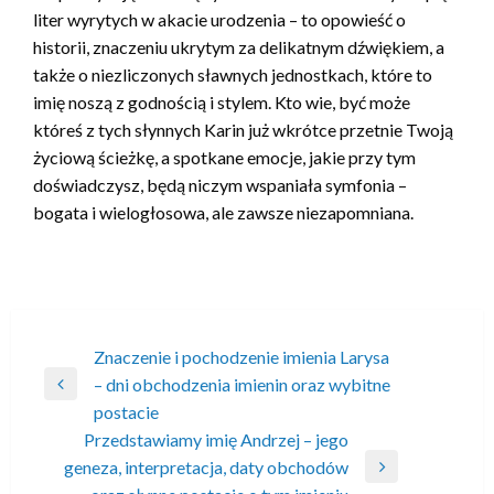
liter wyrytych w akacie urodzenia – to opowieść o
historii, znaczeniu ukrytym za delikatnym dźwiękiem, a
także o niezliczonych sławnych jednostkach, które to
imię noszą z godnością i stylem. Kto wie, być może
któreś z tych słynnych Karin już wkrótce przetnie Twoją
życiową ścieżkę, a spotkane emocje, jakie przy tym
doświadczysz, będą niczym wspaniała symfonia –
bogata i wielogłosowa, ale zawsze niezapomniana.
Nawigacja
Znaczenie i pochodzenie imienia Larysa
– dni obchodzenia imienin oraz wybitne
wpisu
Poprzedni
postacie
wpis
Przedstawiamy imię Andrzej – jego
geneza, interpretacja, daty obchodów
Następny