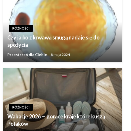
RÓŻNOŚCI
Czy jajko z krwawą smugą nadaje się do
spożycia
Przestrzeń dla Ciebie
8 maja 2024
RÓŻNOŚCI
Wakacje 2026 — gorące kraje które kuszą
Polaków