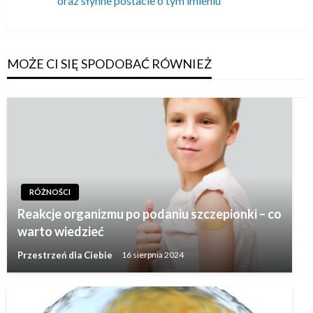
oraz słynne postacie o tym imieniu
wpis
MOŻE CI SIĘ SPODOBAĆ RÓWNIEŻ
RÓŻNOŚCI
Reakcje organizmu po podaniu szczepionki – co
warto wiedzieć
Przestrzeń dla Ciebie
16 sierpnia 2024